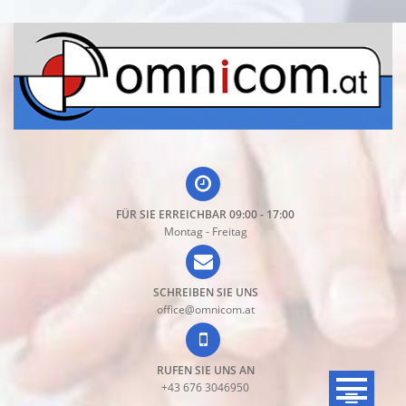
Direkt
zum
Inhalt
FÜR SIE ERREICHBAR 09:00 - 17:00
Montag - Freitag
SCHREIBEN SIE UNS
office@omnicom.at
RUFEN SIE UNS AN
+43 676 3046950