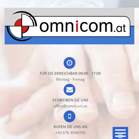
Direkt
zum
Inhalt
FÜR SIE ERREICHBAR 09:00 - 17:00
Montag - Freitag
SCHREIBEN SIE UNS
office@omnicom.at
RUFEN SIE UNS AN
+43 676 3046950