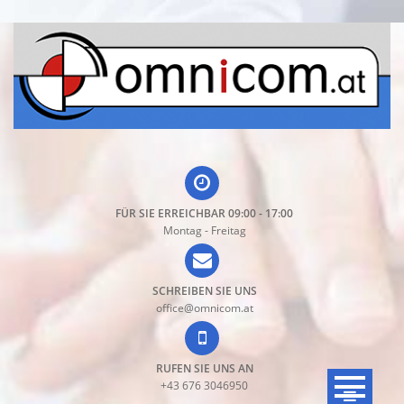
Direkt
zum
Inhalt
FÜR SIE ERREICHBAR 09:00 - 17:00
Montag - Freitag
SCHREIBEN SIE UNS
office@omnicom.at
RUFEN SIE UNS AN
+43 676 3046950