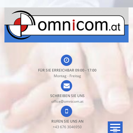
Direkt
zum
Inhalt
FÜR SIE ERREICHBAR 09:00 - 17:00
Montag - Freitag
SCHREIBEN SIE UNS
office@omnicom.at
RUFEN SIE UNS AN
+43 676 3046950