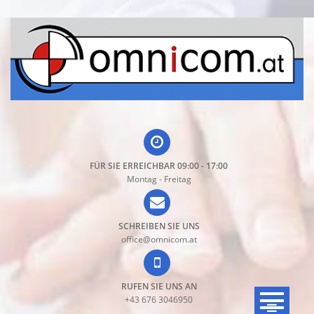
Direkt
zum
Inhalt
FÜR SIE ERREICHBAR 09:00 - 17:00
Montag - Freitag
SCHREIBEN SIE UNS
office@omnicom.at
RUFEN SIE UNS AN
+43 676 3046950