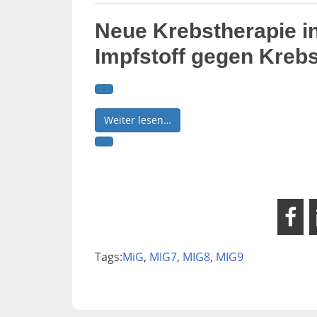
Neue Krebstherapie i
Impfstoff gegen Kreb
Weiter lesen…
Tags:
MiG
,
MIG7
,
MIG8
,
MIG9