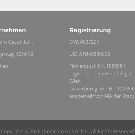
rnehmen
Registrierung
om Ges.m.b.H.
DVR 0037257
gerweg 10/9/12
UID ATU48889608
Wien
Firmenbuch Nr. 188958 f
registriert beim Handelsgeri
Wien
Gewerberegister Nr. 102359
ausgestellt von MA der Stad
Copyright © 2026 Omnicom Ges.m.b.H. All Rights Reserved