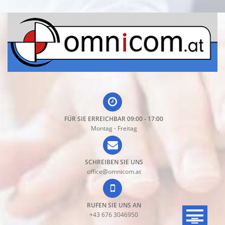
Direkt
zum
Inhalt
FÜR SIE ERREICHBAR 09:00 - 17:00
Montag - Freitag
SCHREIBEN SIE UNS
office@omnicom.at
RUFEN SIE UNS AN
+43 676 3046950