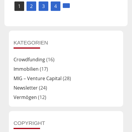
Seitennummerierung
1
2
3
4
der
Beiträge
KATEGORIEN
Crowdfunding
(16)
Immobilien
(17)
MIG – Venture Capital
(28)
Newsletter
(24)
Vermögen
(12)
COPYRIGHT